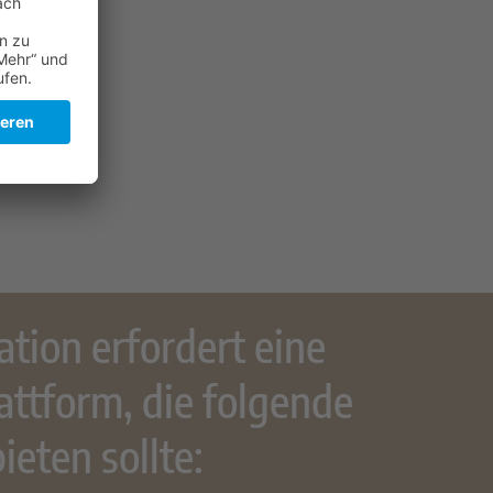
tion erfordert eine
attform, die folgende
ieten sollte: