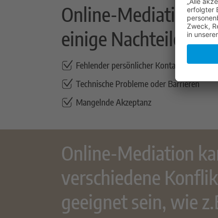
Online-Mediation ka
einige Nachteile habe
Fehlender persönlicher Kontakt
Technische Probleme oder Barrieren
Mangelnde Akzeptanz
Online-Mediation ka
verschiedene Konflik
geeignet sein, wie z.