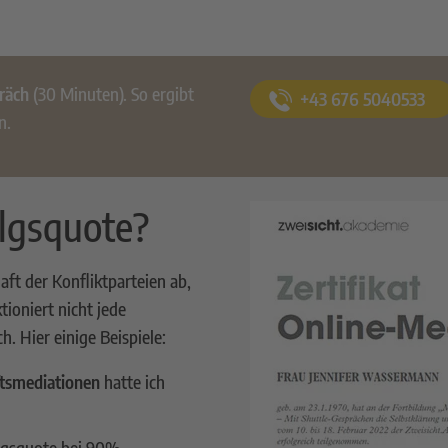
räch
(30 Minuten). So ergibt
+43 676 5040533
n.
olgsquote?
aft der Konfliktparteien ab,
tioniert nicht jede
. Hier einige Beispiele:
tsmediationen
hatte ich
olgsquote bei 90%.