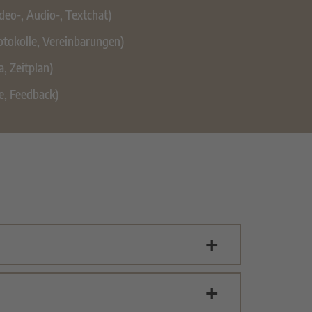
eo-, Audio-, Textchat)
otokolle, Vereinbarungen)
, Zeitplan)
e, Feedback)