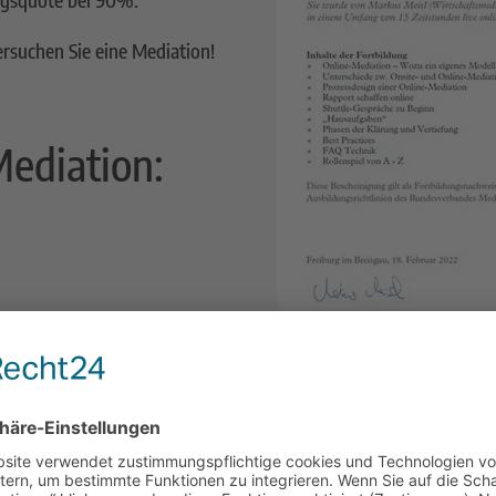
versuchen Sie eine Mediation!
Mediation:
chter, wenn die
sind