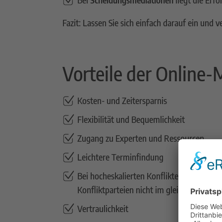
Fazit: Lassen Sie sich einfach darauf ein und 
Vorteile der Online-
Kosten- und Zeitersparnis
Flexibilität und Bequemlichkeit
Zugang zu Experten und Ressourcen
Leichtere Terminfindung
Bei hocheskalierten Konflikten fällt es lei
Konfliktparteien nicht im gleichen Raum, 
Vertraulichkeit