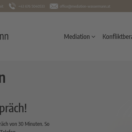
eit
+43 676 5040533
office@mediation-wassermann.at
Mediation
Konfliktbe
n
präch!
präch von 30 Minuten. So
 Telefon.