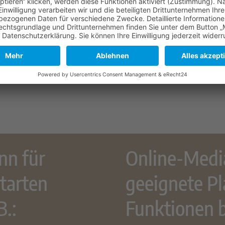
nn aber auch
n, wie z.B.:
nn für
Online-Media
tarten
geeignete Pl
B.:
Funktionen b