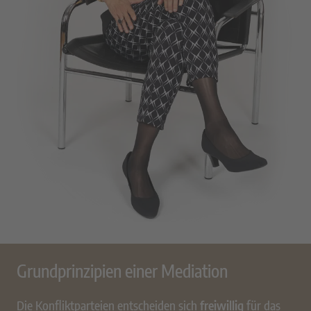
Grundprinzipien einer Mediation
Die Konfliktparteien entscheiden sich
freiwillig
für das